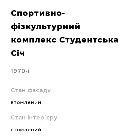
Спортивно-
фізкультурний
комплекс Студентська
Січ
1970-і
Стан фасаду
втомлений
Стан інтер’єру
втомлений