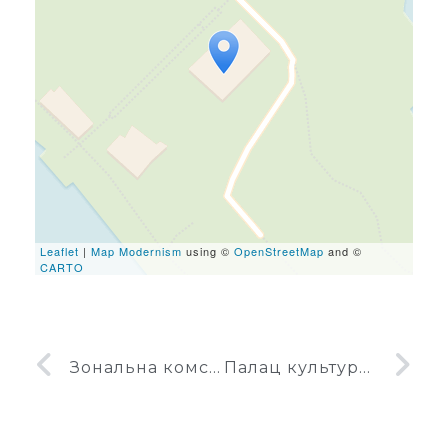
Travelers' Map is loading...
If you see this after your
page is loaded completely,
leafletJS files are missing.
Leaflet
|
Map Modernism
using ©
OpenStreetMap
and ©
CARTO
Зональна комсомольська школа
Палац культури Хортицький