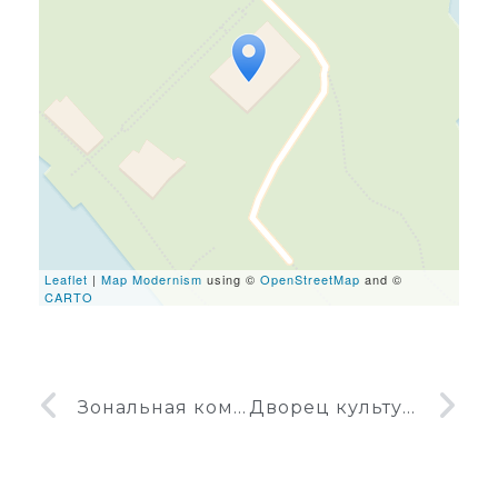
Travelers' Map is loading...
If you see this after your
page is loaded completely,
leafletJS files are missing.
Leaflet
|
Map Modernism
using ©
OpenStreetMap
and ©
CARTO
Зональная комсомольская школа
Дворец культуры Хортицкий