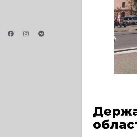
Держа
облас