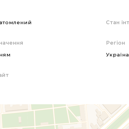
втомлений
Стан і
начення
Регіон
нням
Україн
айт