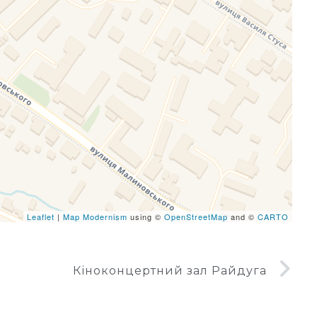
eafletJS files are missing.
Leaflet
|
Map Modernism
using ©
OpenStreetMap
and ©
CARTO
Кіноконцертний зал Райдуга