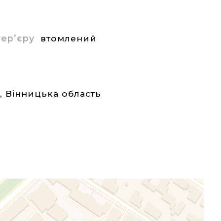
нтер’єру
втомлений
а
,
Вінницька область