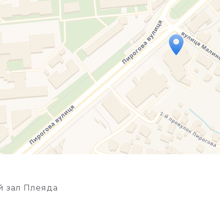
Travelers' Map is loading...
If you see this after your page is loaded completely, l
 зал Плеяда