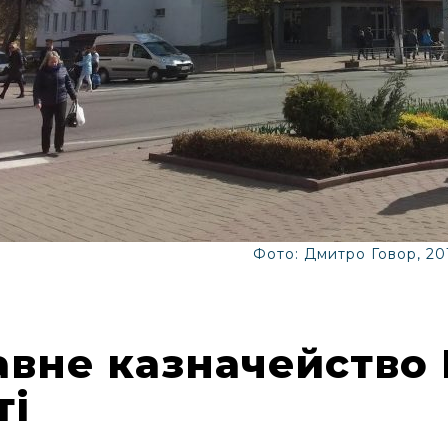
Фото: Дмитро Говор, 20
вне казначейство 
ті