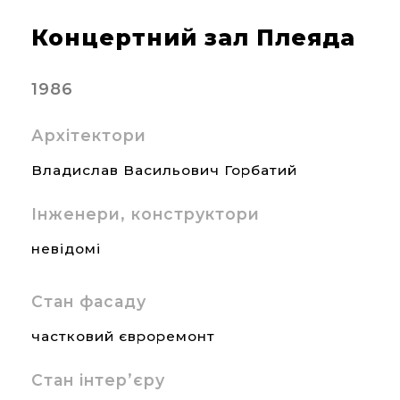
Концертний зал Плеяда
1986
Архітектори
Владислав Васильович Горбатий
Інженери, конструктори
невідомі
Стан фасаду
частковий євроремонт
Стан інтер’єру