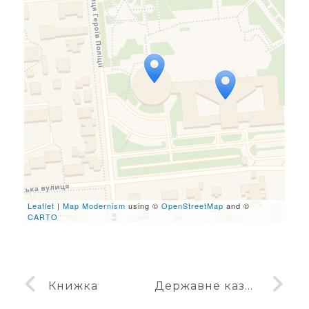
Travelers' Map is loading...
If you see this after your
page is loaded completely,
leafletJS files are missing.
Leaflet
|
Map Modernism
using ©
OpenStreetMap
and ©
CARTO
Книжка
Державне казначейство Вінницької області