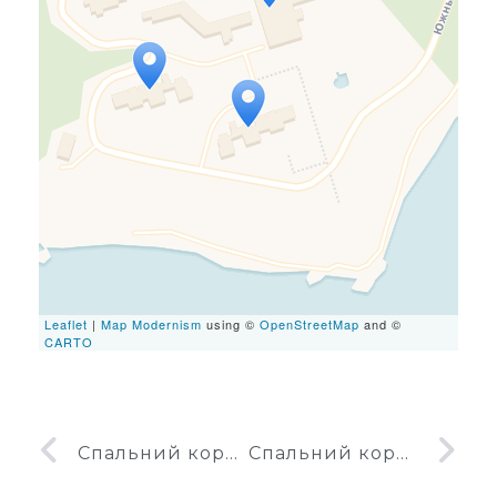
Travelers' Map is loading...
If you see this after your
page is loaded completely,
leafletJS files are missing.
Leaflet
|
Map Modernism
using ©
OpenStreetMap
and ©
CARTO
Спальний корпус № 1 санаторію Південний у Санаторному
Спальний корпус № 3 санаторію Південний у Санаторному