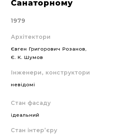
Санаторному
1979
Архітектори
Євген Григорович Розанов,
Є. К. Шумов
Інженери, конструктори
невідомі
Стан фасаду
ідеальний
Стан інтер’єру