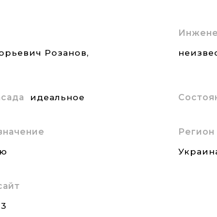
Инжене
орьевич Розанов,
неизве
асада
идеальное
Состоя
значение
Регион
ию
Украин
сайт
23