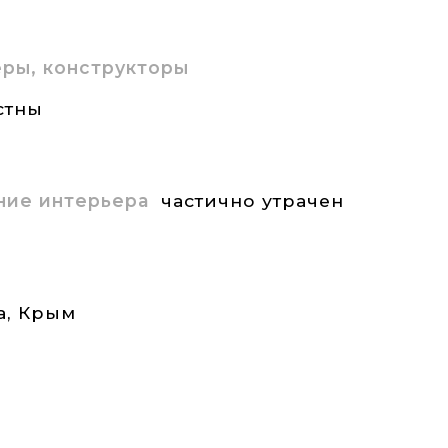
ры, конструкторы
стны
ние интерьера
частично утрачен
а
,
Крым