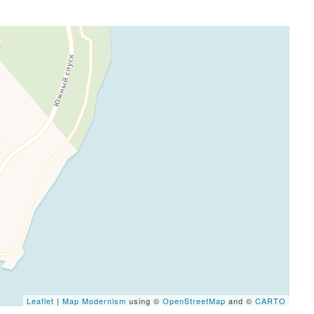
eafletJS files are missing.
Leaflet
|
Map Modernism
using ©
OpenStreetMap
and ©
CARTO