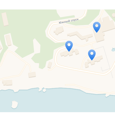
Travelers' Map is loading...
If you see this after your page is loaded completely, l