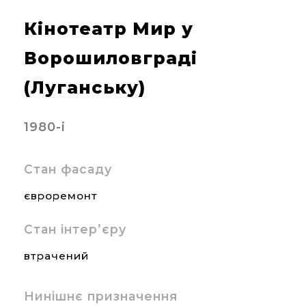
Кінотеатр Мир у
Ворошиловграді
(Луганську)
1980-і
Стан фасаду
євроремонт
Стан інтер’єру
втрачений
Нинішнє призначення