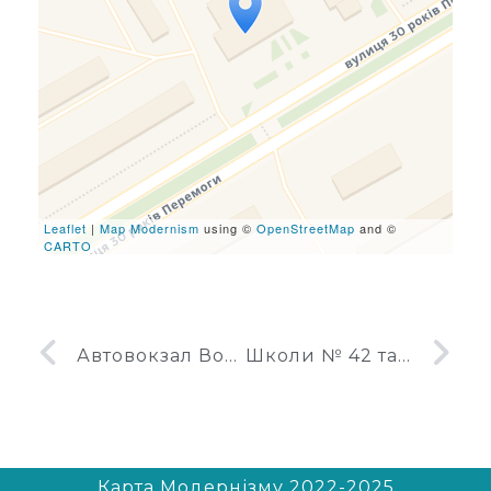
Travelers' Map is loading...
If you see this after your
page is loaded completely,
leafletJS files are missing.
Leaflet
|
Map Modernism
using ©
OpenStreetMap
and ©
CARTO
Автовокзал Ворошиловград (Луганськ)
Школи № 42 та 24 у Ворошиловграді (Луганську)
Карта Модернізму 2022-2025