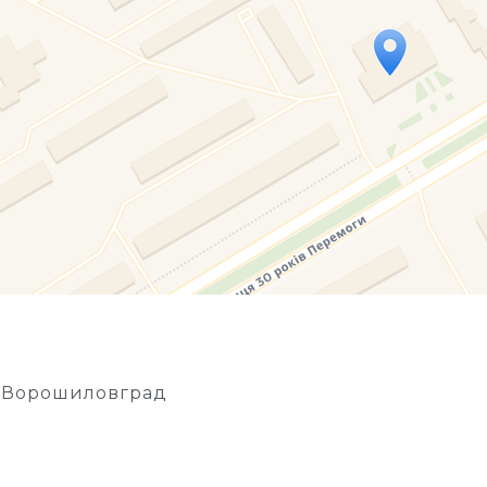
Travelers' Map is loading...
If you see this after your page is loaded completely, l
 Ворошиловград