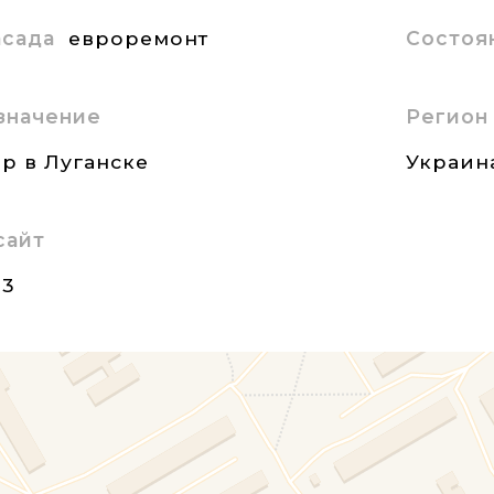
асада
евроремонт
Состоя
значение
Регион
р в Луганске
Украин
сайт
23