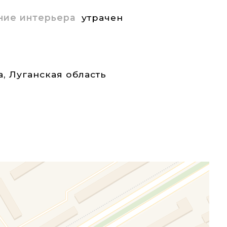
ние интерьера
утрачен
а
,
Луганская область