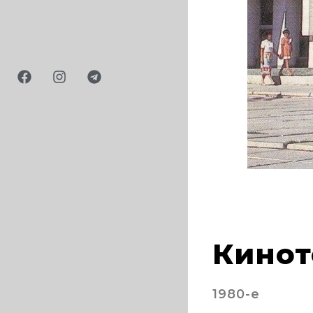
16
Кинот
1980-е