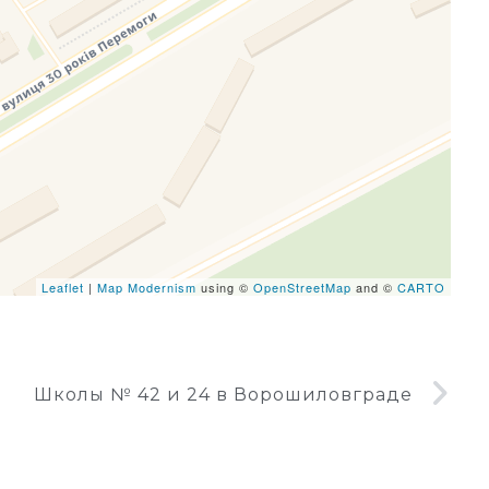
eafletJS files are missing.
Leaflet
|
Map Modernism
using ©
OpenStreetMap
and ©
CARTO
Школы № 42 и 24 в Ворошиловграде