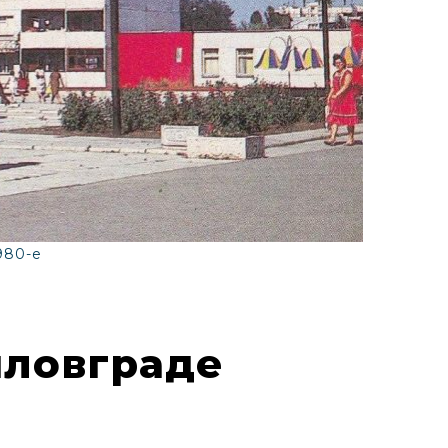
980-е
иловграде