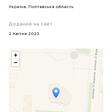
Україна
,
Полтавська область
Доданий на сайт
2 Квітня 2023
+
−
Travelers' Map is loading...
If you see this after your
page is loaded completely,
leafletJS files are missing.