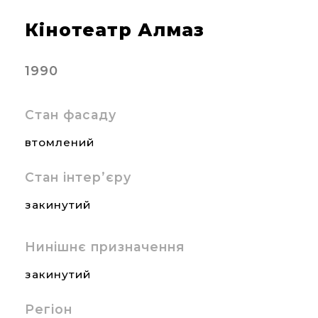
Кінотеатр Алмаз
1990
Стан фасаду
втомлений
Стан інтер’єру
закинутий
Нинішнє призначення
закинутий
Регіон