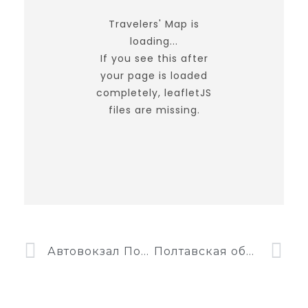
Travelers' Map is
loading...
If you see this after
your page is loaded
completely, leafletJS
files are missing.
Автовокзал Полтава
Полтавская областная универсальная научная библиотека имени И. П. Котляревского