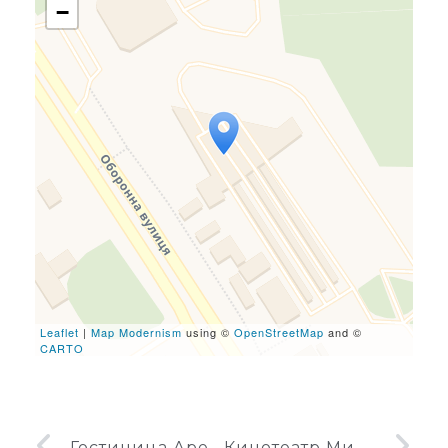
−
Travelers' Map is loading...
If you see this after your
page is loaded completely,
leafletJS files are missing.
Leaflet
|
Map Modernism
using ©
OpenStreetMap
and ©
CARTO
Гостиница Арена
Кинотеатр Мир в Ворошиловграде