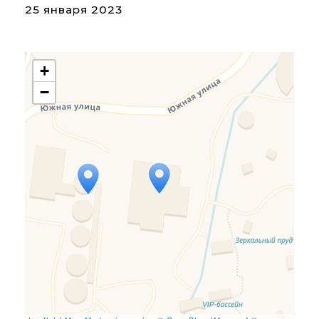
25 января 2023
+
−
Travelers' Map is loading...
If you see this after your
page is loaded completely,
leafletJS files are missing.