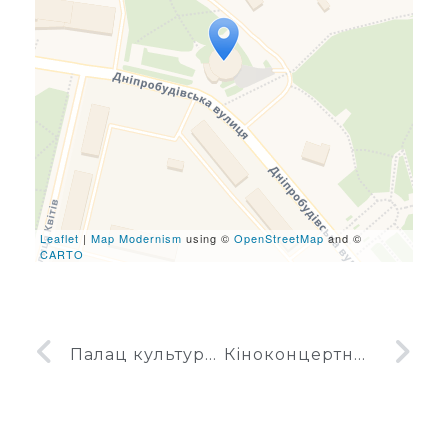
Travelers' Map is loading...
If you see this after your
page is loaded completely,
leafletJS files are missing.
Leaflet
|
Map Modernism
using ©
OpenStreetMap
and ©
CARTO
Палац культури Хімік у Дніпродзержинську
Кіноконцертний зал Мир