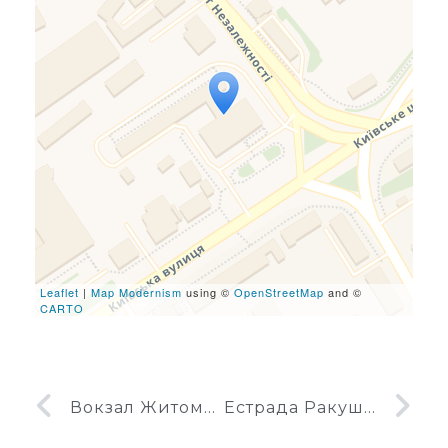
Travelers' Map is loading...
If you see this after your
page is loaded completely,
leafletJS files are missing.
Leaflet
|
Map Modernism
using ©
OpenStreetMap
and ©
CARTO
Вокзал Житомир
Естрада Ракушка в Житомирі