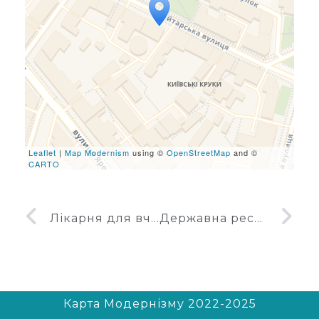
Travelers' Map is loading...
If you see this after your
page is loaded completely,
leafletJS files are missing.
Leaflet
|
Map Modernism
using ©
OpenStreetMap
and ©
CARTO
Лікарня для вчених АН УРСР
Державна республіканська бібліотека для дітей
Карта Модернізму 2022-2025