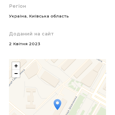
Регіон
Україна
,
Київська область
Доданий на сайт
2 Квітня 2023
+
−
Travelers' Map is loading...
If you see this after your
page is loaded completely,