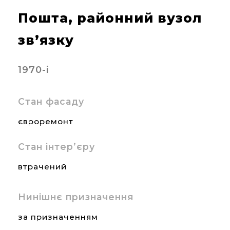
Пошта, районний вузол
зв’язку
1970-і
Стан фасаду
євроремонт
Стан інтер’єру
втрачений
Нинішнє призначення
за призначенням