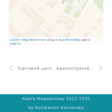
leafletJS files are missing.
Leaflet
|
Map Modernism
using ©
OpenStreetMap
and ©
CARTO
Торговий центр у Вишгороді
Адміністративна будівля у Вишгороді
Карта Модернізму 2022-2025
by Konstantin Kalinovsky