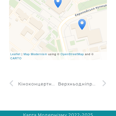
Travelers' Map is loading...
If you see this after your
page is loaded completely,
leafletJS files are missing.
Leaflet
|
Map Modernism
using ©
OpenStreetMap
and ©
CARTO
Кіноконцертний зал Мир
Верхньодніпровський палац піонерів
Карта Модернізму 2022-2025