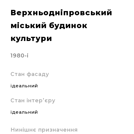
Верхньодніпровський
міський будинок
культури
1980-і
Стан фасаду
ідеальний
Стан інтер’єру
ідеальний
Нинішнє призначення