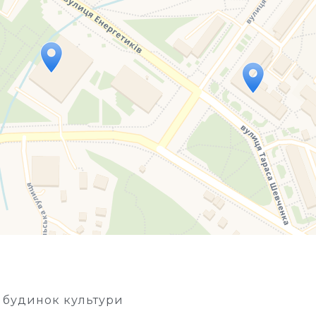
Travelers' Map is loading...
If you see this after your page is loaded completely, l
 будинок культури