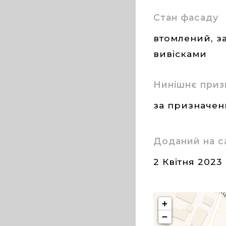
Стан фасаду
втомлений, з
вивісками
Нинішнє приз
за призначе
Доданий на с
2 Квітня 2023
+
−