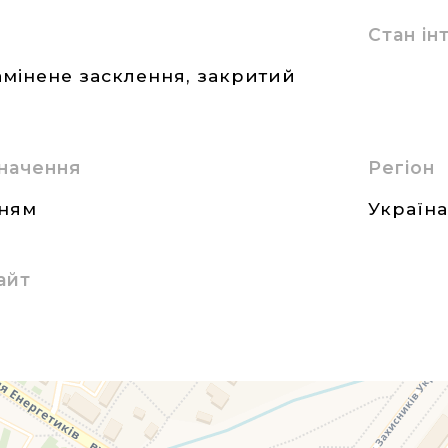
Стан і
амінене засклення, закритий
начення
Регіон
нням
Україн
айт