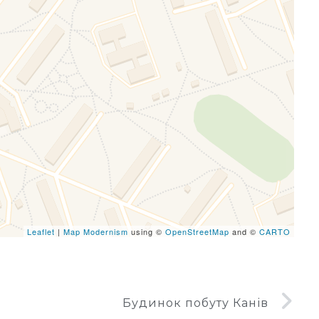
eafletJS files are missing.
Leaflet
|
Map Modernism
using ©
OpenStreetMap
and ©
CARTO
Будинок побуту Канів