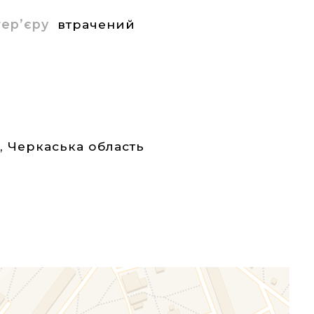
нтер’єру
втрачений
а
,
Черкаська область