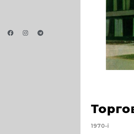
1978
Торго
1970-і