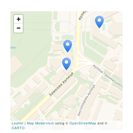
+
−
Travelers' Map is loading...
If you see this after your
page is loaded completely,
leafletJS files are missing.
Leaflet
|
Map Modernism
using ©
OpenStreetMap
and ©
CARTO