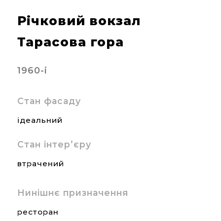
Річковий вокзал
Тарасова гора
1960-і
Стан фасаду
ідеальний
Стан інтер’єру
втрачений
Нинішнє призначення
ресторан