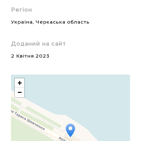
Регіон
Україна
,
Черкаська область
Доданий на сайт
2 Квітня 2023
+
−
Travelers' Map is loading...
If you see this after your
page is loaded completely,