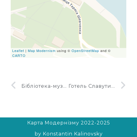
leafletJS files are missing.
Leaflet
|
Map Modernism
using ©
OpenStreetMap
and ©
CARTO
Бібліотека-музей імені А. П. Гайдара
Готель Славутич у Каневі
Карта Модернізму 2022-2025
by Konstantin Kalinovsky