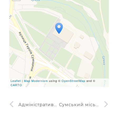
Travelers' Map is loading...
If you see this after your
page is loaded completely,
leafletJS files are missing.
Leaflet
|
Map Modernism
using ©
OpenStreetMap
and ©
CARTO
Адміністративна будівля у Сумах
Сумський міський палац дітей та юнацтва