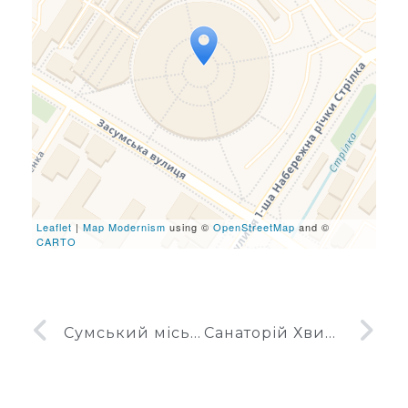
Travelers' Map is loading...
If you see this after your
page is loaded completely,
leafletJS files are missing.
Leaflet
|
Map Modernism
using ©
OpenStreetMap
and ©
CARTO
Сумський міський палац дітей та юнацтва
Санаторій Хвиля