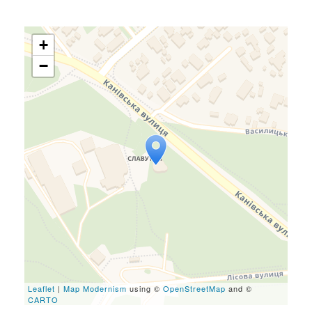
+
−
Travelers' Map is loading...
If you see this after your
page is loaded completely,
leafletJS files are missing.
Leaflet
|
Map Modernism
using ©
OpenStreetMap
and ©
CARTO