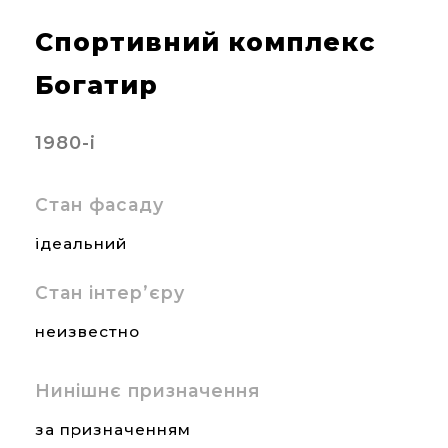
Спортивний комплекс
Богатир
1980-і
Стан фасаду
ідеальний
Стан інтер’єру
неизвестно
Нинішнє призначення
за призначенням