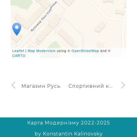
leafletJS files are missing.
Leaflet
|
Map Modernism
using ©
OpenStreetMap
and ©
CARTO
Магазин Русь
Спортивний комплекс Тбіліський
Карта Модернізму 2022-2025
by Konstantin Kalinovsky