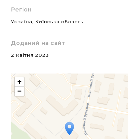
Регіон
Україна
,
Київська область
Доданий на сайт
2 Квітня 2023
+
−
Travelers' Map is loading...
If you see this after your
page is loaded completely,