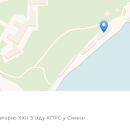
Travelers' Map is loading...
If you see this after your page is loaded completely, l
торію XXII З’їзду КПРС у Сімеїзі