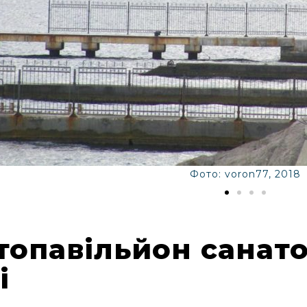
Фото: voron77, 2018
топавільйон санат
і