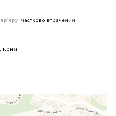
нтер’єру
частково втрачений
а
,
Крим