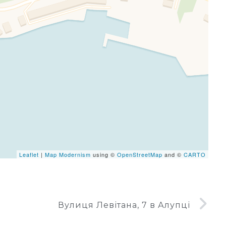
eafletJS files are missing.
Leaflet
|
Map Modernism
using ©
OpenStreetMap
and ©
CARTO
Вулиця Левітана, 7 в Алупці