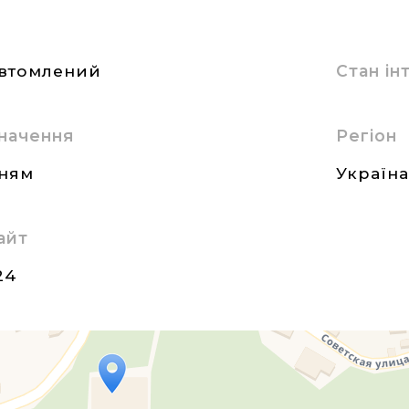
втомлений
Стан і
начення
Регіон
нням
Україн
айт
24