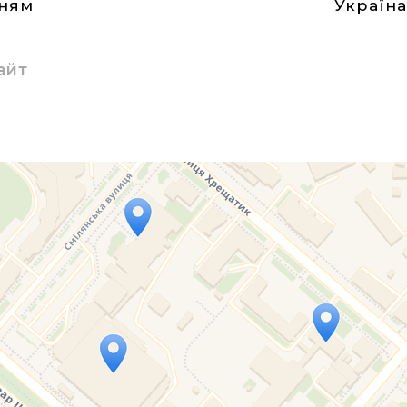
нням
Україн
айт
Travelers' Map is loading...
If you see this after your page is loaded completely, l