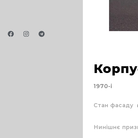
Корпу
1970-і
Стан фасаду
Нинішнє приз