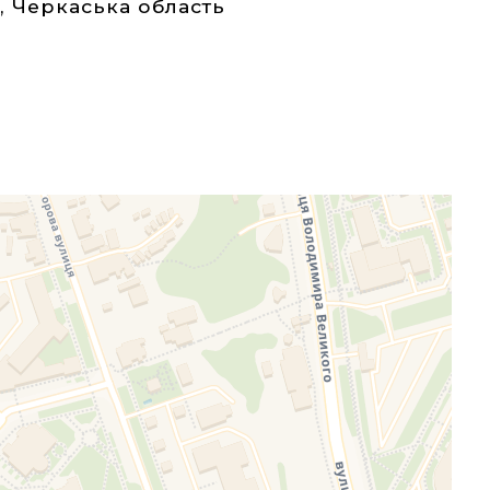
а
,
Черкаська область
eafletJS files are missing.