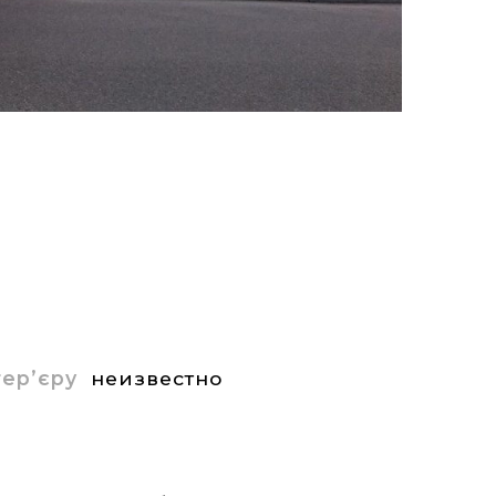
нтер’єру
неизвестно