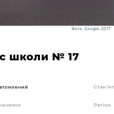
Фото: Google, 2017
с школи № 17
втомлений
Стан і
начення
Регіон