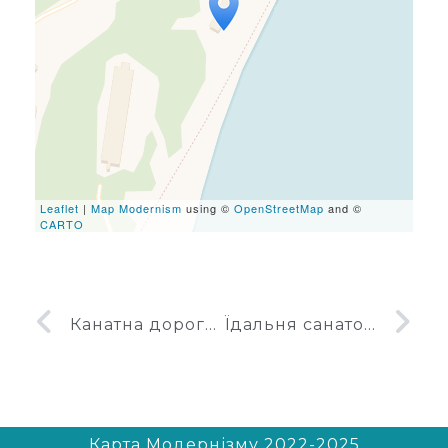
Travelers' Map is loading...
If you see this after your
page is loaded completely,
leafletJS files are missing.
Leaflet
|
Map Modernism
using ©
OpenStreetMap
and ©
CARTO
Канатна дорога санаторію Горний у Курпатах, верхня станція
Їдальня санаторію Лівадія
Карта Модернізму 2022-2025