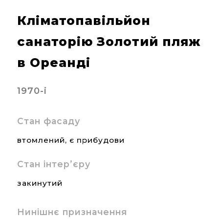
Кліматопавільйон
санаторію Золотий пляж
в Ореанді
1970-і
Стан фасаду
втомлений, є прибудови
Стан інтер’єру
закинутий
Нинішнє призначення