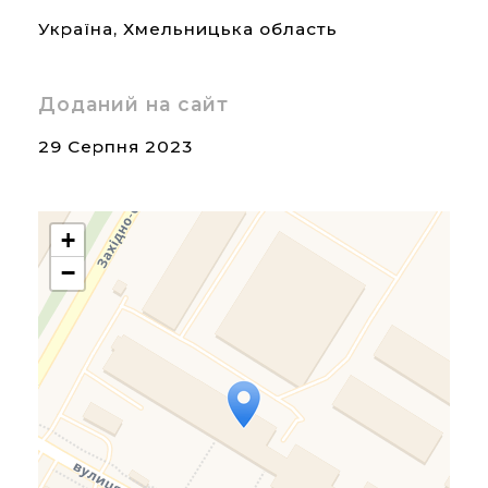
Україна
,
Хмельницька область
Доданий на сайт
29 Серпня 2023
+
−
Travelers' Map is loading...
If you see this after your
page is loaded completely,
leafletJS files are missing.