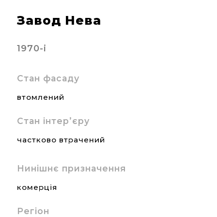
Завод Нева
1970-і
Стан фасаду
втомлений
Стан інтер’єру
частково втрачений
Нинішнє призначення
комерція
Регіон