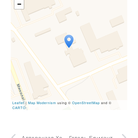
−
Travelers' Map is loading...
If you see this after your
page is loaded completely,
leafletJS files are missing.
Leaflet
|
Map Modernism
using ©
OpenStreetMap
and ©
CARTO