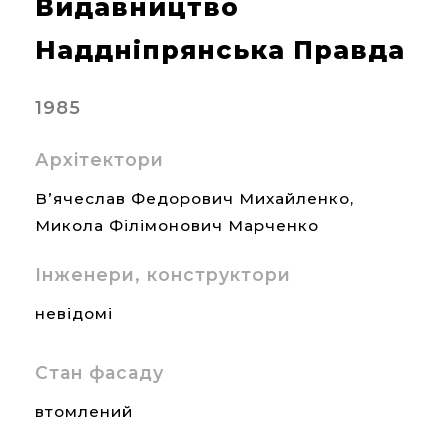
Видавництво
Наддніпрянська Правда
1985
Архітектори
В’ячеслав Федорович Михайленко,
Микола Філімонович Марченко
Інженери, конструктори
невідомі
Стан фасаду
втомлений