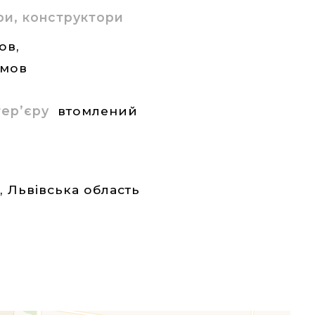
ри, конструктори
ов,
емов
нтер’єру
втомлений
а
,
Львівська область