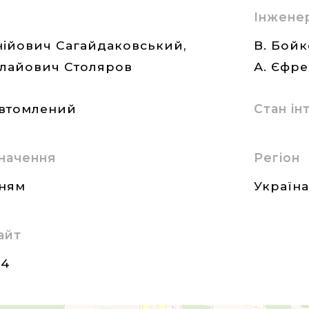
Інжене
нійович Сагайдаковський,
В. Бойк
лайович Столяров
А. Єфр
втомлений
Стан і
начення
Регіон
нням
Україн
айт
24