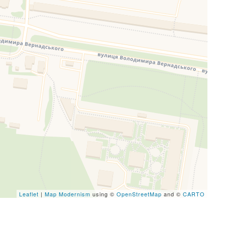
eafletJS files are missing.
Leaflet
|
Map Modernism
using ©
OpenStreetMap
and ©
CARTO