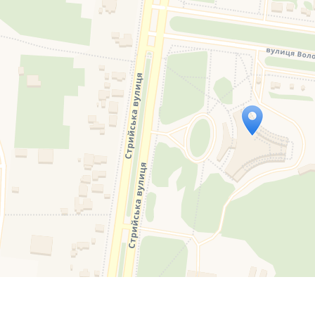
Travelers' Map is loading...
If you see this after your page is loaded completely, l