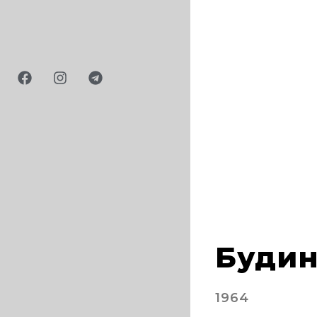
ий, 1960-і
Будин
1964