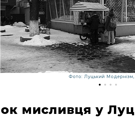
Фото: Луцький Модернізм,
ок мисливця у Луц