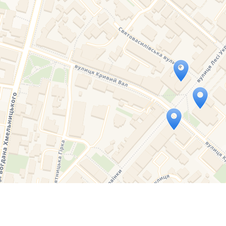
Travelers' Map is loading...
If you see this after your page is loaded completely, l