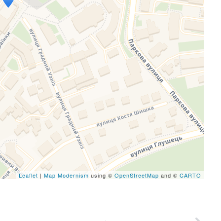
eafletJS files are missing.
Leaflet
|
Map Modernism
using ©
OpenStreetMap
and ©
CARTO