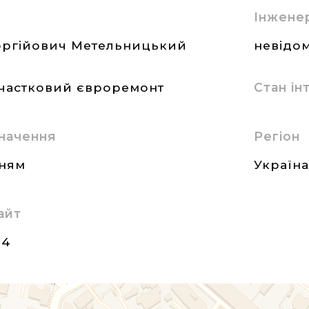
Інжене
оргійович Метельницький
невідом
частковий євроремонт
Стан і
начення
Регіон
нням
Україн
айт
24