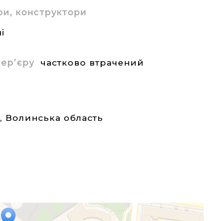
ри, конструктори
і
нтер’єру
частково втрачений
а
,
Волинська область