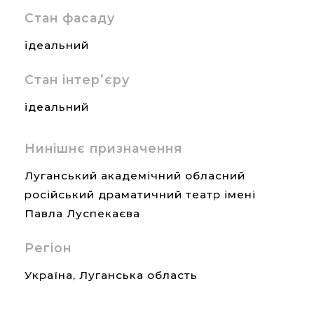
Стан фасаду
ідеальний
Стан інтер’єру
ідеальний
Нинішнє призначення
Луганський академічний обласний
російський драматичний театр імені
Павла Луспекаєва
Регіон
Україна
,
Луганська область