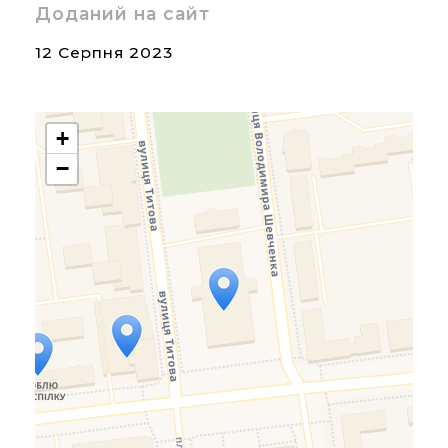
Доданий на сайт
12 Серпня 2023
+
−
Travelers' Map is loading...
If you see this after your
page is loaded completely,
leafletJS files are missing.