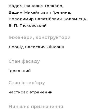
Вадим Іванович Гопкало,
Вадим Михайлович Гречина,
Володимир Євпатійович Коломієць,
В. П. Пісковський
Інженери, конструктори
Леонід Євсеєвич Лінович
Стан фасаду
ідеальний
Стан інтер’єру
частково втрачений
Нинішнє призначення