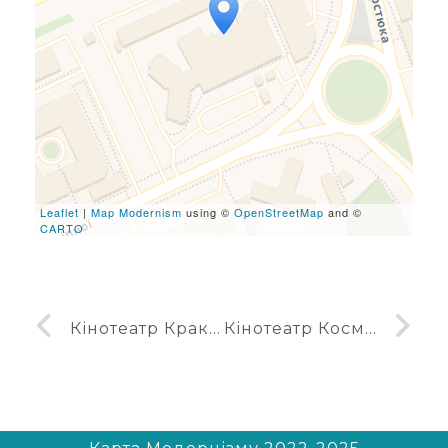
Travelers' Map is loading...
If you see this after your
page is loaded completely,
leafletJS files are missing.
Leaflet
|
Map Modernism
using ©
OpenStreetMap
and ©
CARTO
Кінотеатр Краків
Кінотеатр Космос у Києві