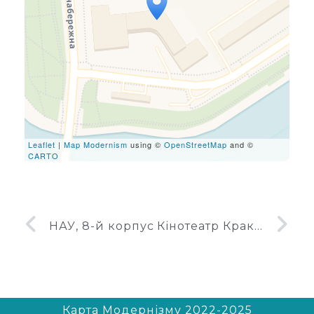
Travelers' Map is loading...
If you see this after your
page is loaded completely,
leafletJS files are missing.
Leaflet
|
Map Modernism
using ©
OpenStreetMap
and ©
CARTO
НАУ, 8-й корпус
Кінотеатр Краків
Карта Модернізму 2022-2025