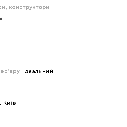
ри, конструктори
і
нтер’єру
ідеальний
а
,
Київ