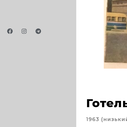
 Бормотов, 1980
Готел
1963 (низьки