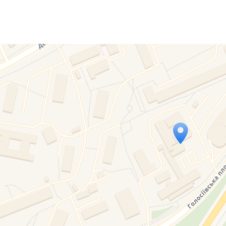
Travelers' Map is loading...
If you see this after your page is loaded completely, l