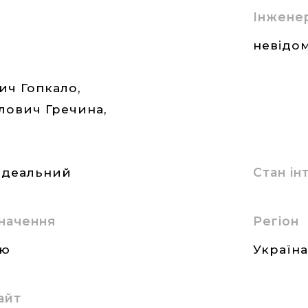
Інжене
невідом
ич Гопкало,
ович Гречина,
ідеальний
Стан і
начення
Регіон
ию
Україн
айт