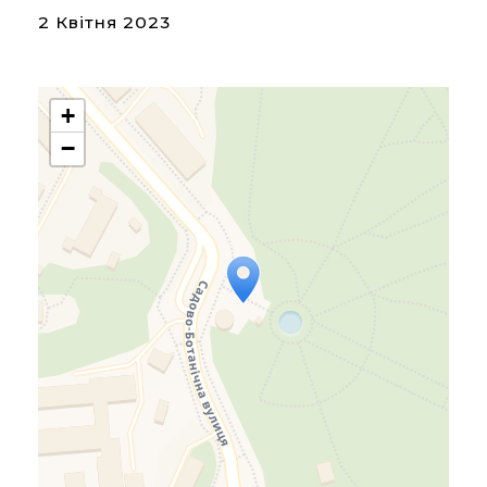
2 Квітня 2023
+
−
Travelers' Map is loading...
If you see this after your
page is loaded completely,
leafletJS files are missing.