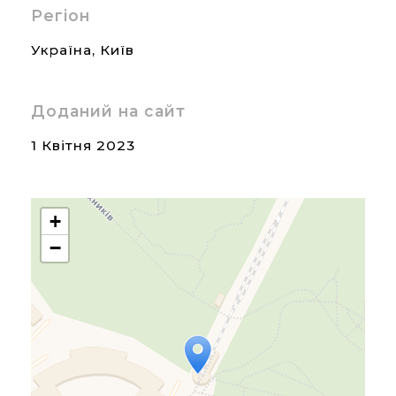
Регіон
Україна
,
Київ
Доданий на сайт
1 Квітня 2023
+
−
Travelers' Map is loading...
If you see this after your
page is loaded completely,