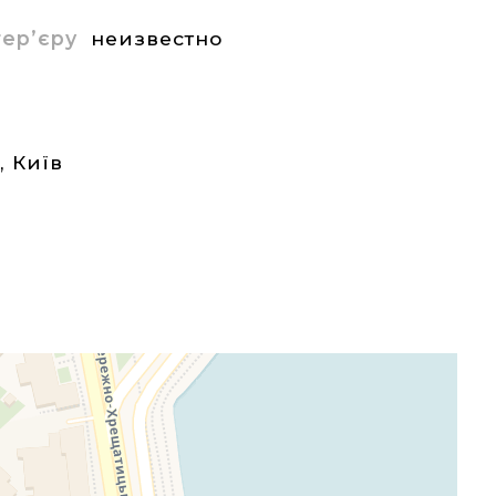
нтер’єру
неизвестно
а
,
Київ