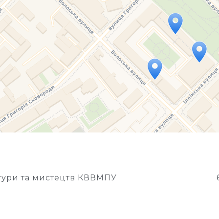
Travelers' Map is loading...
If you see this after your page is loaded completely, l
тури та мистецтв КВВМПУ