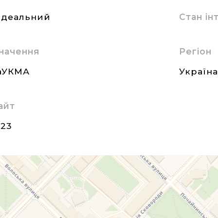
ідеальний
Стан і
начення
Регіон
НаУКМА
Україн
айт
023