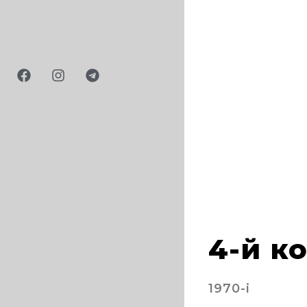
4-й к
1970-і