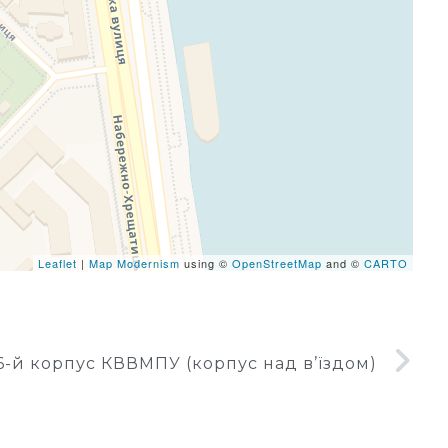
eafletJS files are missing.
Leaflet
|
Map Modernism
using ©
OpenStreetMap
and ©
CARTO
6-й корпус КВВМПУ (корпус над в’їздом)