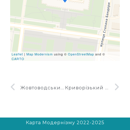
If you see this after your
page is loaded completely,
leafletJS files are missing.
Leaflet
|
Map Modernism
using ©
OpenStreetMap
and ©
CARTO
Жовтоводський університет
Криворізький державний цирк
Карта Модернізму 2022-2025