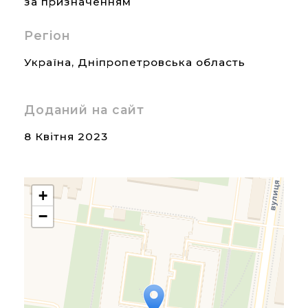
за призначенням
Регіон
Україна
,
Дніпропетровська область
Доданий на сайт
8 Квітня 2023
+
−
Travelers' Map is loading...