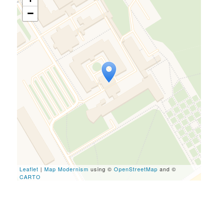
−
Travelers' Map is loading...
If you see this after your
page is loaded completely,
leafletJS files are missing.
Leaflet
|
Map Modernism
using ©
OpenStreetMap
and ©
CARTO