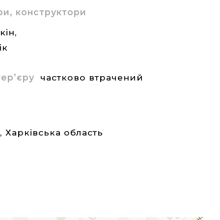
ри, конструктори
кін,
ік
нтер’єру
частково втрачений
а
,
Харківська область