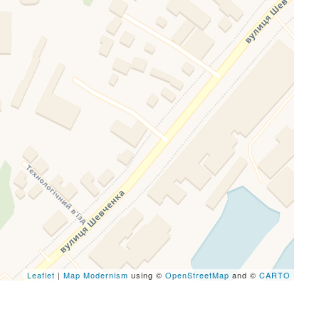
eafletJS files are missing.
Leaflet
|
Map Modernism
using ©
OpenStreetMap
and ©
CARTO