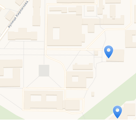
Travelers' Map is loading...
If you see this after your page is loaded completely, l