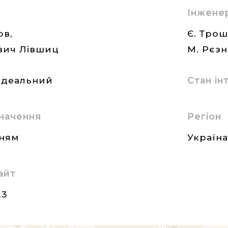
Інжене
ов,
Є. Трош
ович Лівшиц
М. Рєзн
ідеальний
Стан і
начення
Регіон
нням
Україн
айт
23