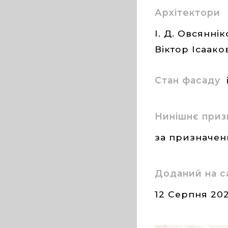
Архітектори
І. Д. Овсяннік
Віктор Ісаак
Стан фасаду
Нинішнє приз
за призначе
Доданий на с
12 Серпня 20