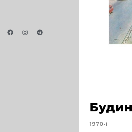
, 2021
Будин
1970-і