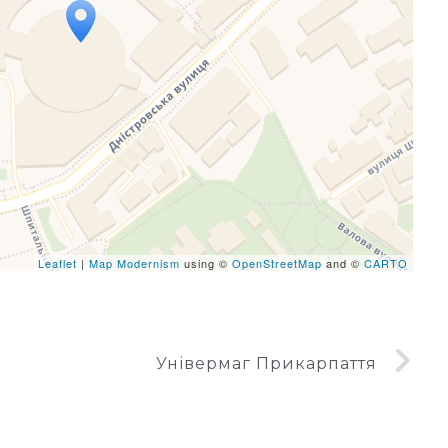
eafletJS files are missing.
Leaflet
|
Map Modernism
using ©
OpenStreetMap
and ©
CARTO
Універмаг Прикарпаття