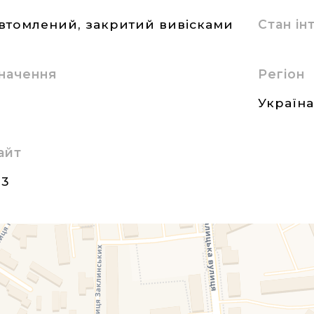
втомлений, закритий вивісками
Стан і
начення
Регіон
Україн
айт
23