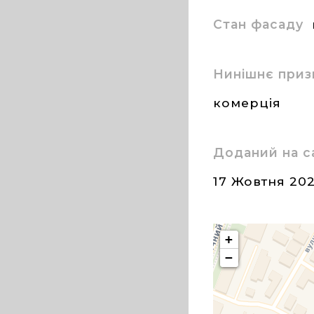
Стан фасаду
Нинішнє приз
комерція
Доданий на с
17 Жовтня 20
+
−