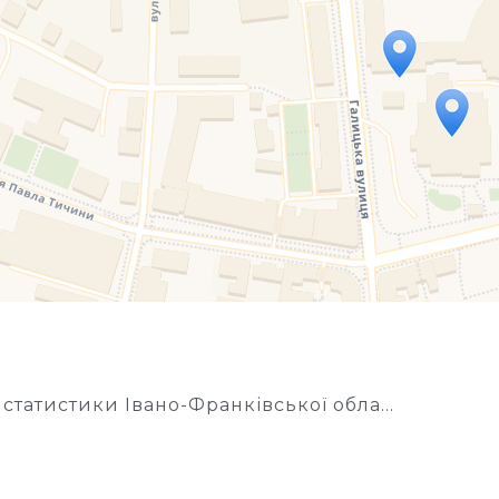
Travelers' Map is loading...
If you see this after your page is loaded completely, l
Управління статистики Івано-Франківської області