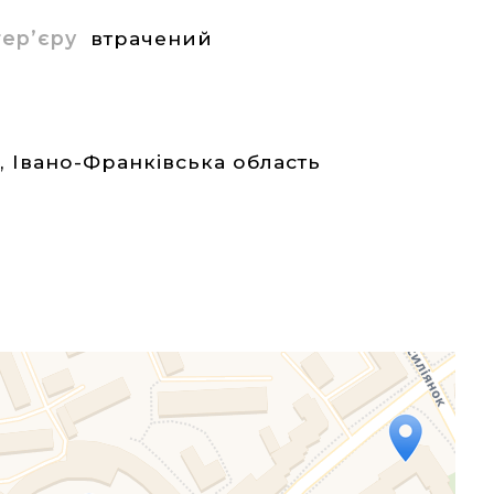
нтер’єру
втрачений
а
,
Івано-Франківська область