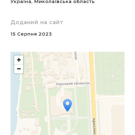
Україна
,
Миколаївська область
Доданий на сайт
15 Серпня 2023
+
−
Travelers' Map is loading...
If you see this after your
page is loaded completely,
leafletJS files are missing.