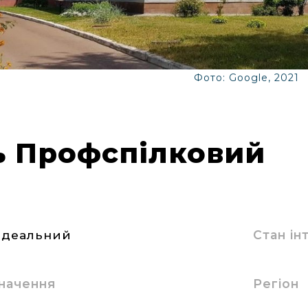
Фото: Google, 2021
ь Профспілковий
ідеальний
Стан і
начення
Регіон