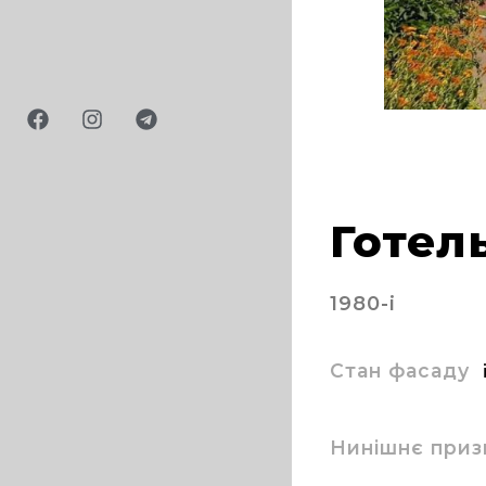
Готел
1980-і
Стан фасаду
Нинішнє приз