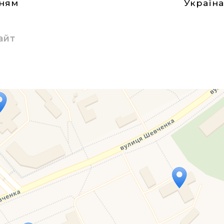
нням
Україн
айт
Travelers' Map is loading...
If you see this after your page is loaded completely, l