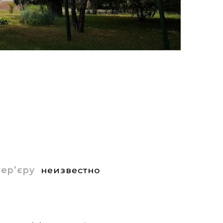
нтер’єру
неизвестно