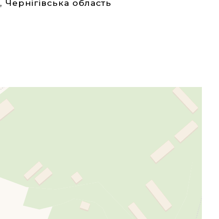
а
,
Чернігівська область
eafletJS files are missing.