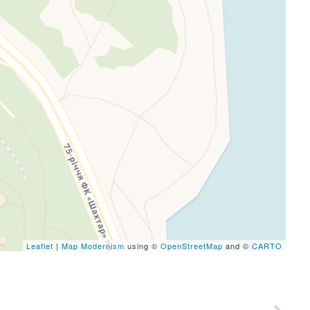
eafletJS files are missing.
Leaflet
|
Map Modernism
using ©
OpenStreetMap
and ©
CARTO