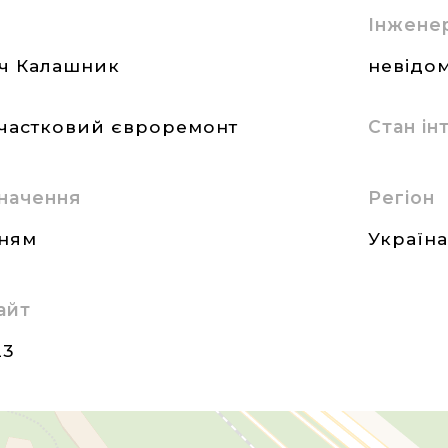
Інжене
ч Калашник
невідом
частковий євроремонт
Стан і
начення
Регіон
нням
Україн
айт
23