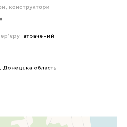
ри, конструктори
і
нтер’єру
втрачений
а
,
Донецька область