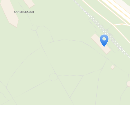
Travelers' Map is loading...
If you see this after your page is loaded completely, l