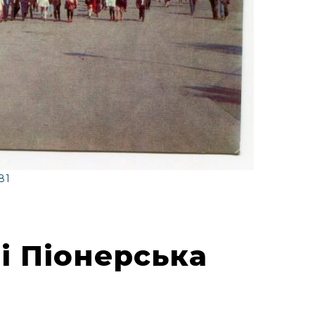
81
і Піонерська