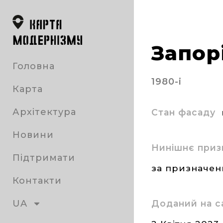
Запор
Головна
1980-і
Карта
Архітектура
Стан фасаду
Новини
Нинішнє приз
Підтримати
за призначе
Контакти
UA
Доданий на с