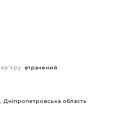
нтер’єру
втрачений
а
,
Дніпропетровська область