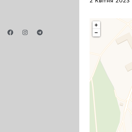
2 Квітня 2023
+
−