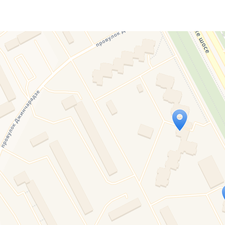
Travelers' Map is loading...
If you see this after your page is loaded completely, l