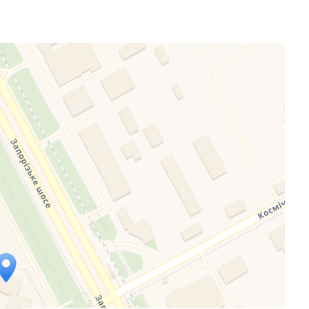
eafletJS files are missing.