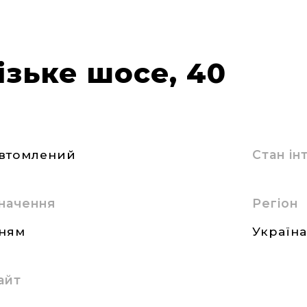
ізьке шосе, 40
втомлений
Стан і
начення
Регіон
нням
Україн
айт