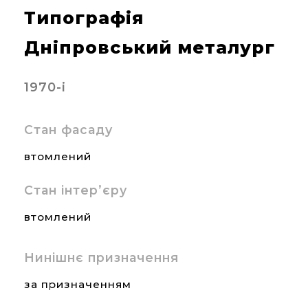
Типографія
Дніпровський металург
1970-і
Стан фасаду
втомлений
Стан інтер’єру
втомлений
Нинішнє призначення
за призначенням