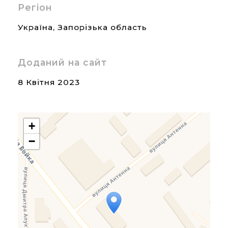
Регіон
Україна
,
Запорізька область
Доданий на сайт
8 Квітня 2023
+
−
Travelers' Map is loading...
If you see this after your
page is loaded completely,
leafletJS files are missing.