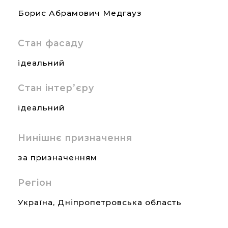
Борис Абрамович Медгауз
Стан фасаду
ідеальний
Стан інтер’єру
ідеальний
Нинішнє призначення
за призначенням
Регіон
Україна
,
Дніпропетровська область