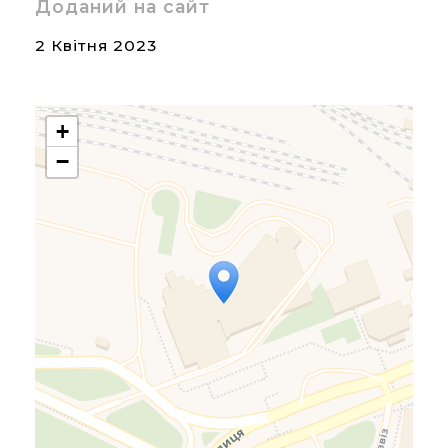
Доданий на сайт
2 Квітня 2023
+
−
Travelers' Map is loading...
If you see this after your
page is loaded completely,
leafletJS files are missing.