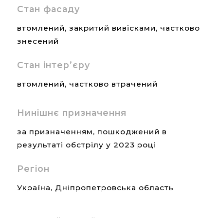
Стан фасаду
втомлений, закритий вивісками, частково
знесений
Стан інтер’єру
втомлений, частково втрачений
Нинішнє призначення
за призначенням, пошкоджений в
результаті обстрілу у 2023 році
Регіон
Україна
,
Дніпропетровська область