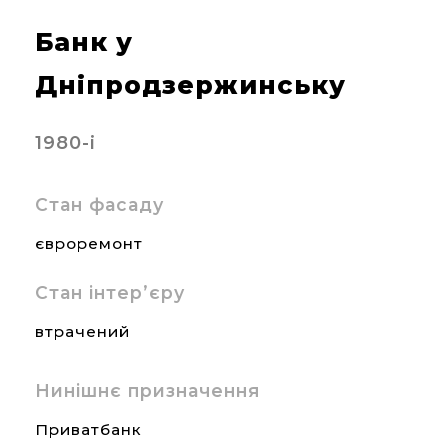
Банк у
Дніпродзержинську
1980-і
Стан фасаду
євроремонт
Стан інтер’єру
втрачений
Нинішнє призначення
Приватбанк