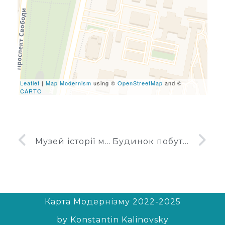
leafletJS files are missing.
Leaflet
|
Map Modernism
using ©
OpenStreetMap
and ©
CARTO
Музей історії міста Дніпродзержинська
Будинок побуту Лада
Карта Модернізму 2022-2025
by Konstantin Kalinovsky