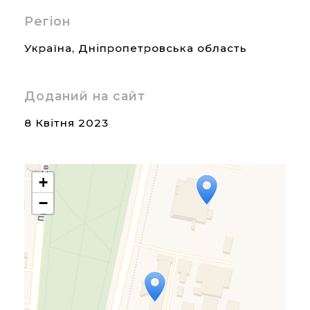
Регіон
Україна
,
Дніпропетровська область
Доданий на сайт
8 Квітня 2023
+
−
Travelers' Map is loading...
If you see this after your
page is loaded completely,